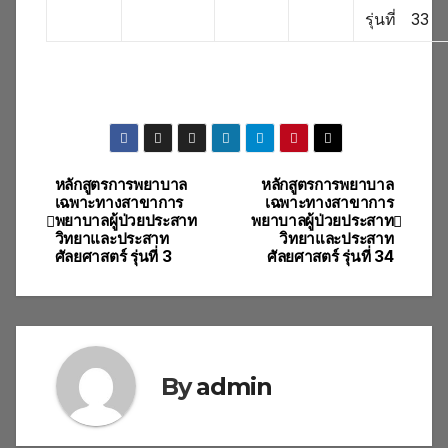
รุ่นที่ 33
หลักสูตรการพยาบาล
หลักสูตรการพยาบาล
แนะแนว
เฉพาะทางสาขาการ
เฉพาะทางสาขาการ
พยาบาลผู้ป่วยประสาท
พยาบาลผู้ป่วยประสาท
เรื่อง
วิทยาและประสาท
วิทยาและประสาท
ศัลยศาสตร์ รุ่นที่ 3
ศัลยศาสตร์ รุ่นที่ 34
By
admin