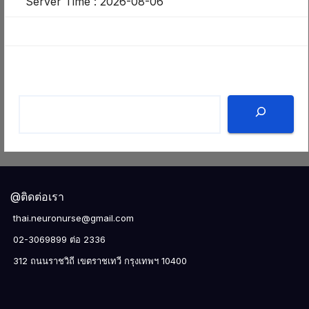
Server Time : 2026-08-06
ค้นหา
@ติดต่อเรา
thai.neuronurse@gmail.com
02-3069899 ต่อ 2336
312 ถนนราชวิถี เขตราชเทวี กรุงเทพฯ 10400