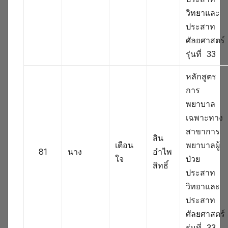
วิทยาและ
ประสาท
ศัลยศาสตร์
รุ่นที่ 33
หลักสูตร
การ
พยาบาล
เฉพาะทาง
สาขาการ
สิน
เตือน
พยาบาลผู้
81
นาง
อำไพ
ใจ
ป่วย
สิทธิ์
ประสาท
วิทยาและ
ประสาท
ศัลยศาสตร์
รุ่นที่ 33