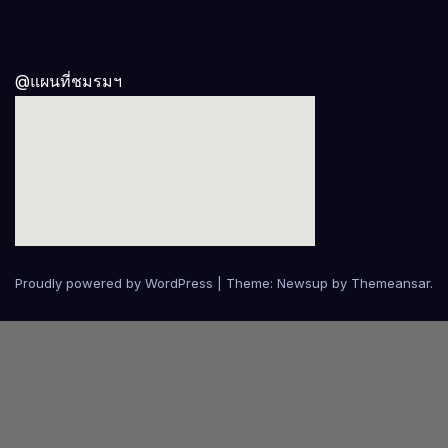
@แผนที่ชมรมฯ
Proudly powered by WordPress
|
Theme:
Newsup
by
Themeansar
.